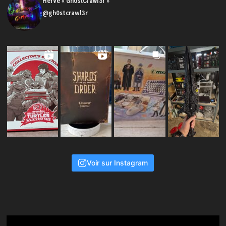
Hervé « Gh0stCrawl3r »
@gh0stcrawl3r
Voir sur Instagram