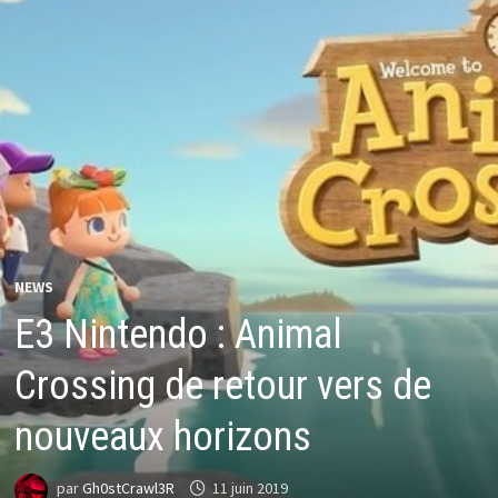
NEWS
E3 Nintendo : Animal
Crossing de retour vers de
nouveaux horizons
par
Gh0stCrawl3R
11 juin 2019