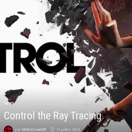
NEWS
Control the Ray Tracing
par
Gh0stCrawl3R
23 juillet 2019