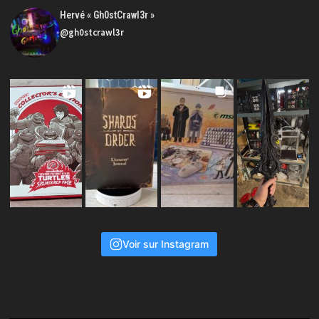
Hervé « Gh0stCrawl3r »
@gh0stcrawl3r
Voir sur Instagram