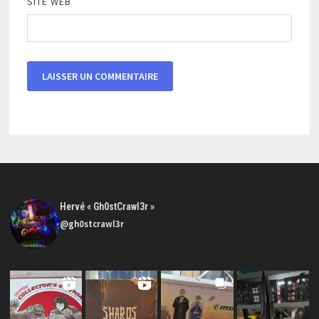
SITE WEB
Hervé « Gh0stCrawl3r »
@gh0stcrawl3r