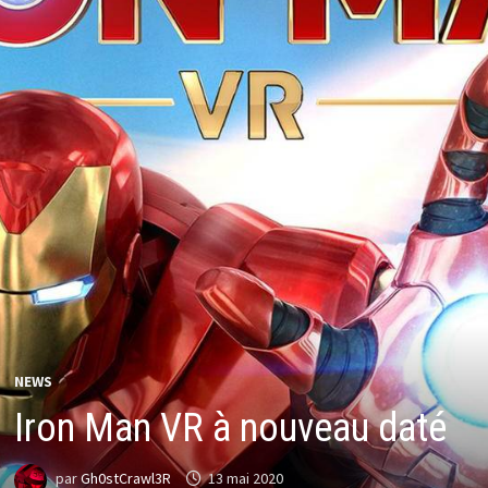
NEWS
Iron Man VR à nouveau daté
par
Gh0stCrawl3R
13 mai 2020