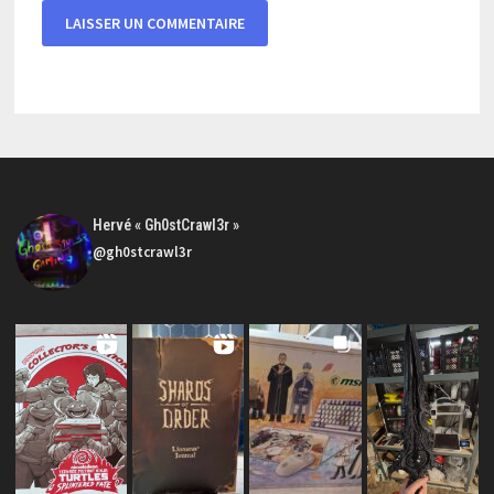
Hervé « Gh0stCrawl3r »
@gh0stcrawl3r