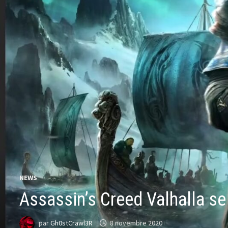
NEWS
Assassin’s Creed Valhalla se
par
Gh0stCrawl3R
8 novembre 2020