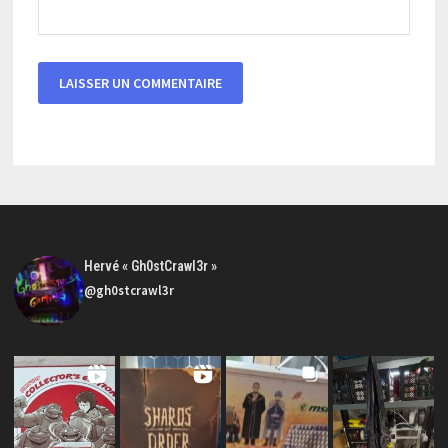
Hervé « Gh0stCrawl3r »
@gh0stcrawl3r