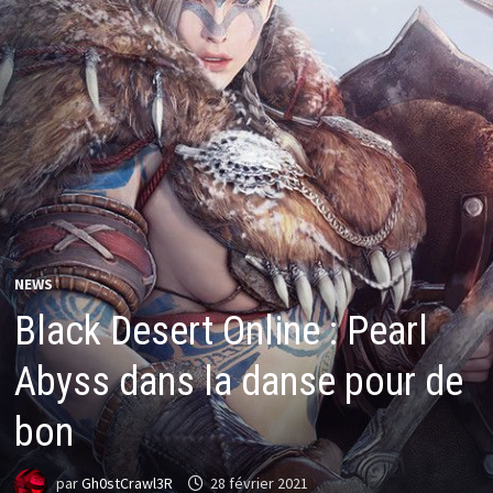
NEWS
Black Desert Online : Pearl
Abyss dans la danse pour de
bon
par
Gh0stCrawl3R
28 février 2021