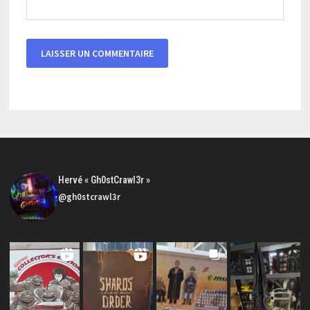
Hervé « Gh0stCrawl3r »
@gh0stcrawl3r