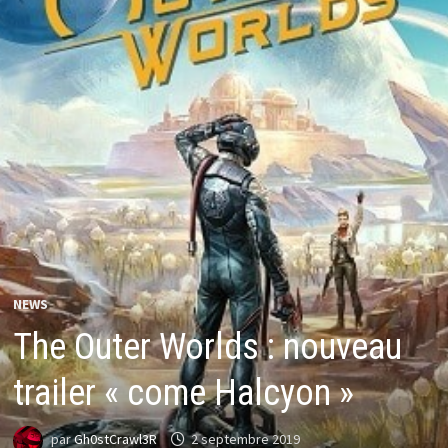
NEWS
The Outer Worlds : nouveau
trailer « come Halcyon »
par
Gh0stCrawl3R
2 septembre 2019