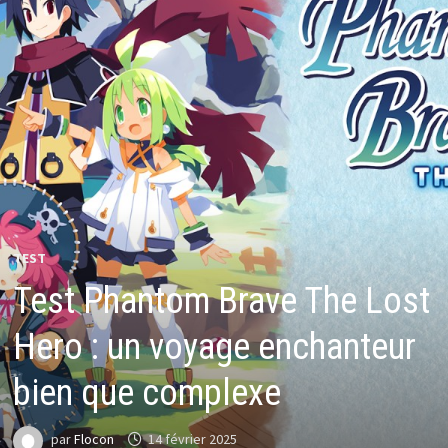
TEST
Test Phantom Brave The Lost
Hero : un voyage enchanteur
bien que complexe
par
Flocon
14 février 2025