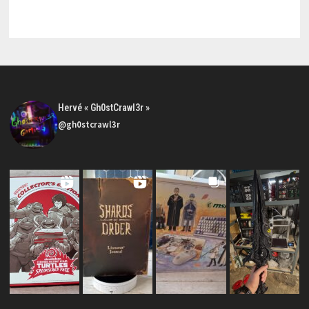
Hervé « Gh0stCrawl3r »
@gh0stcrawl3r