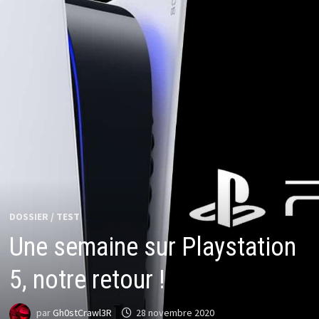
DOSSIER
/
TEST
Une semaine sur Playstation
5, notre retour !
par
Gh0stCrawl3R
28 novembre 2020