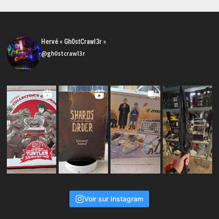
Hervé « Gh0stCrawl3r »
@gh0stcrawl3r
Voir sur Instagram