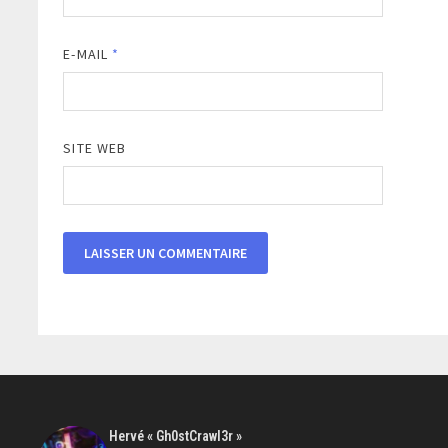
E-MAIL
*
SITE WEB
Hervé « Gh0stCrawl3r »