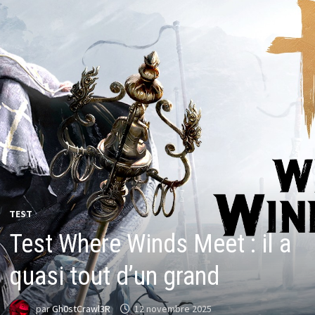
TEST
Test Where Winds Meet : il a
quasi tout d’un grand
par
Gh0stCrawl3R
12 novembre 2025