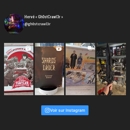
Hervé « Gh0stCrawl3r »
@gh0stcrawl3r
Voir sur Instagram