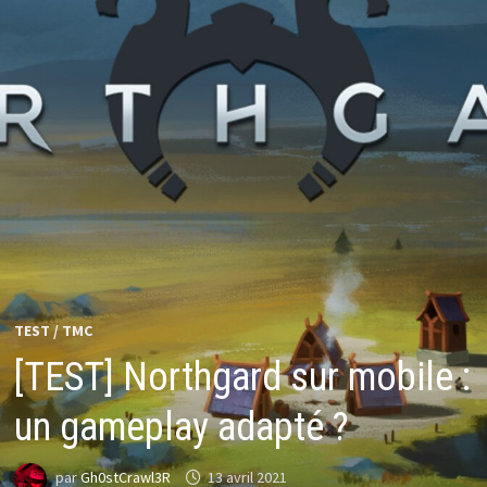
TEST
/
TMC
[TEST] Northgard sur mobile :
un gameplay adapté ?
par
Gh0stCrawl3R
13 avril 2021