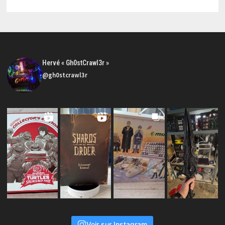
Hervé « Gh0stCrawl3r »
@gh0stcrawl3r
Voir sur Instagram